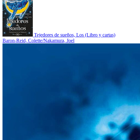
Tejedores de sueños, Los (Libro y cartas)
Baron-Reid, Colette/Nakamura, Joel