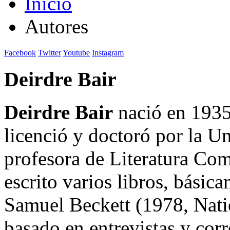
Inicio
Autores
Facebook
Twitter
Youtube
Instagram
Deirdre Bair
Deirdre Bair
nació en 1935
licenció y doctoró por la U
profesora de Literatura Co
escrito varios libros, básic
Samuel Beckett (1978, Nat
basado en entrevistas y cor