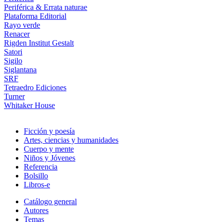
Periférica & Errata naturae
Plataforma Editorial
Rayo verde
Renacer
Rigden Institut Gestalt
Satori
Sigilo
Siglantana
SRF
Tetraedro Ediciones
Turner
Whitaker House
Ficción y poesía
Artes, ciencias y humanidades
Cuerpo y mente
Niños y Jóvenes
Referencia
Bolsillo
Libros-e
Catálogo general
Autores
Temas