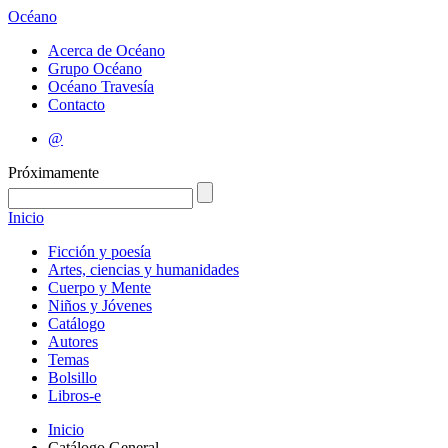
Océano
Acerca de Océano
Grupo Océano
Océano Travesía
Contacto
@
Próximamente
Inicio
Ficción y poesía
Artes, ciencias y humanidades
Cuerpo y Mente
Niños y Jóvenes
Catálogo
Autores
Temas
Bolsillo
Libros-e
Inicio
Catálogo General