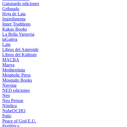
Gatopardo ediciones
Gribaudo
Hoja de Lata
Impedimenta
Inner Traditions
Kakao Books
La Bella Varsovia
laGalera
Lain
Libros del Asteroide
Libros del Kultrum
MACBA
Maeva
Mediterrània
Metabolic Press
Mosquito Books
Navona
NED ediciones
Neo
Neo Person
Nórdica
NubeOCHO
Patio
Peace of God E.U.
Periférica