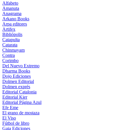
Alfabeto
Amanuta
Anagrama
Arkano Books
Arpa editores
Artifex
Bibliópolis
Catapulta
Catarata
Chinmayam
Contra
Corimbo
Del Nuevo Extremo
Dharma Books
Dojo Ediciones
Dolmen Editorial
Dolmen exprés
Editorial Catalonia
Editorial Kier
Editorial Página Azul
Efe Eme
El grano de mostaza
El Viso
Fútbol de libro
Gaia Ediciones