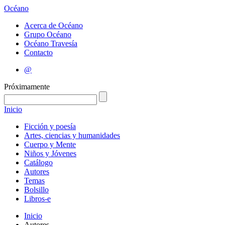
Océano
Acerca de Océano
Grupo Océano
Océano Travesía
Contacto
@
Próximamente
Inicio
Ficción y poesía
Artes, ciencias y humanidades
Cuerpo y Mente
Niños y Jóvenes
Catálogo
Autores
Temas
Bolsillo
Libros-e
Inicio
Autores