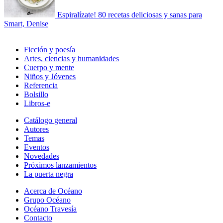
Espiralízate! 80 recetas deliciosas y sanas para
Smart, Denise
Ficción y poesía
Artes, ciencias y humanidades
Cuerpo y mente
Niños y Jóvenes
Referencia
Bolsillo
Libros-e
Catálogo general
Autores
Temas
Eventos
Novedades
Próximos lanzamientos
La puerta negra
Acerca de Océano
Grupo Océano
Océano Travesía
Contacto