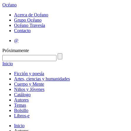
Océano
Acerca de Océano
Grupo Océano
Océano Travesía
Contacto
@
Próximamente
Inicio
Ficción y poesía
Artes, ciencias y humanidades
Cuerpo y Mente
Niños y Jóvenes
Catálogo
Autores
Temas
Bolsillo
Libros-e
Inicio
Autores