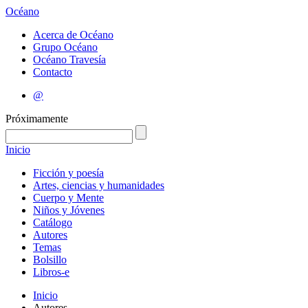
Océano
Acerca de Océano
Grupo Océano
Océano Travesía
Contacto
@
Próximamente
Inicio
Ficción y poesía
Artes, ciencias y humanidades
Cuerpo y Mente
Niños y Jóvenes
Catálogo
Autores
Temas
Bolsillo
Libros-e
Inicio
Autores