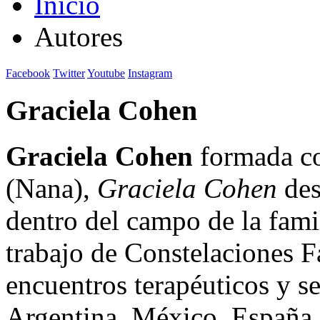
Inicio
Autores
Facebook
Twitter
Youtube
Instagram
Graciela Cohen
Graciela Cohen
formada co
(Nana),
Graciela Cohen
des
dentro del campo de la famil
trabajo de Constelaciones F
encuentros terapéuticos y s
Argentina, México, España,