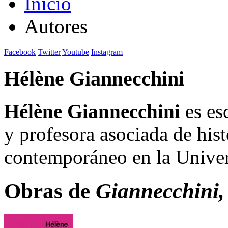
Inicio
Autores
Facebook
Twitter
Youtube
Instagram
Hélène Giannecchini
Hélène Giannecchini
es es
y profesora asociada de histo
contemporáneo en la Univer
Obras de
Giannecchini,