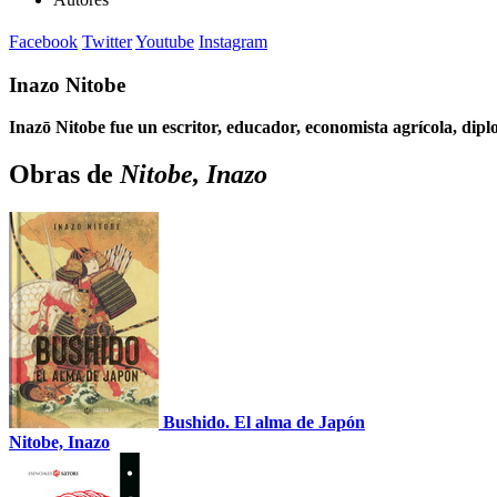
Facebook
Twitter
Youtube
Instagram
Inazo Nitobe
Inazō Nitobe
fue un escritor, educador, economista agrícola, diplom
Obras de
Nitobe, Inazo
Bushido. El alma de Japón
Nitobe, Inazo