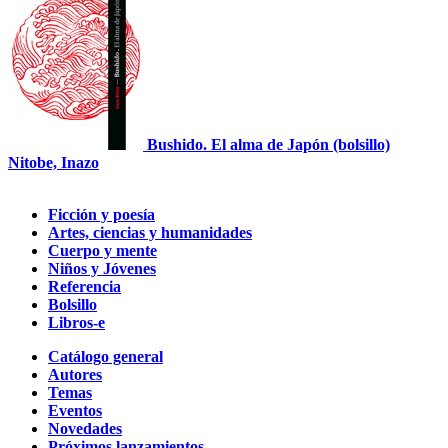
Bushido. El alma de Japón (bolsillo)
Nitobe, Inazo
Ficción y poesía
Artes, ciencias y humanidades
Cuerpo y mente
Niños y Jóvenes
Referencia
Bolsillo
Libros-e
Catálogo general
Autores
Temas
Eventos
Novedades
Próximos lanzamientos