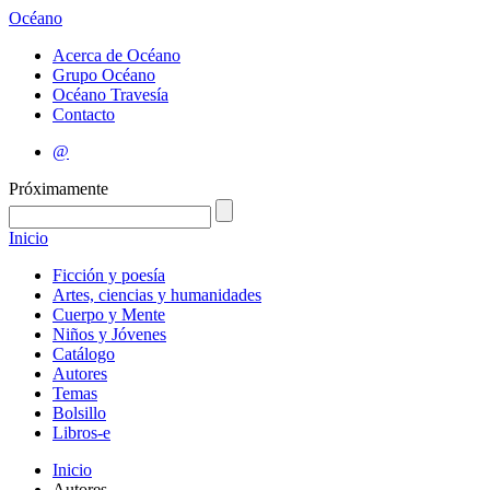
Océano
Acerca de Océano
Grupo Océano
Océano Travesía
Contacto
@
Próximamente
Inicio
Ficción y poesía
Artes, ciencias y humanidades
Cuerpo y Mente
Niños y Jóvenes
Catálogo
Autores
Temas
Bolsillo
Libros-e
Inicio
Autores