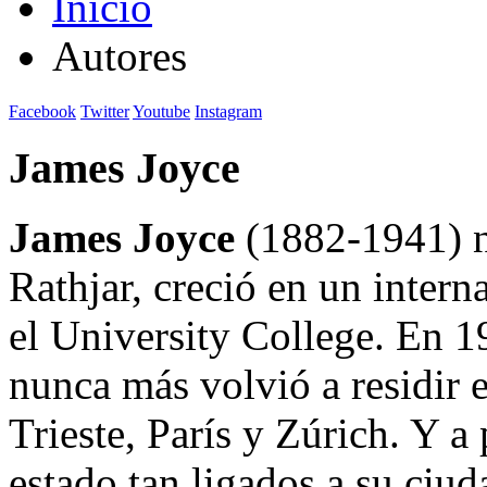
Inicio
Autores
Facebook
Twitter
Youtube
Instagram
James Joyce
James Joyce
(1882-1941) na
Rathjar, creció en un intern
el University College. En 19
nunca más volvió a residir 
Trieste, París y Zúrich. Y a
estado tan ligados a su ciud