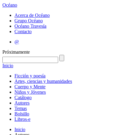
Océano
Acerca de Océano
Grupo Océano
Océano Travesía
Contacto
@
Próximamente
Inicio
Ficción y poesía
Artes, ciencias y humanidades
Cuerpo y Mente
Niños y Jóvenes
Catálogo
Autores
Temas
Bolsillo
Libros-e
Inicio
Autores