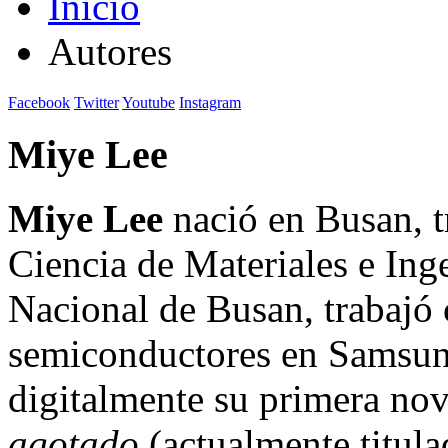
Inicio
Autores
Facebook
Twitter
Youtube
Instagram
Miye Lee
Miye Lee
nació en Busan, tr
Ciencia de Materiales e Ing
Nacional de Busan, trabajó
semiconductores en Samsung
digitalmente su primera no
agotado
(actualmente titula