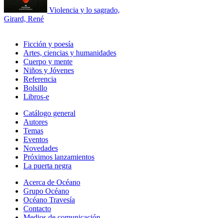
Violencia y lo sagrado,
Girard, René
Ficción y poesía
Artes, ciencias y humanidades
Cuerpo y mente
Niños y Jóvenes
Referencia
Bolsillo
Libros-e
Catálogo general
Autores
Temas
Eventos
Novedades
Próximos lanzamientos
La puerta negra
Acerca de Océano
Grupo Océano
Océano Travesía
Contacto
Medios de comunicación