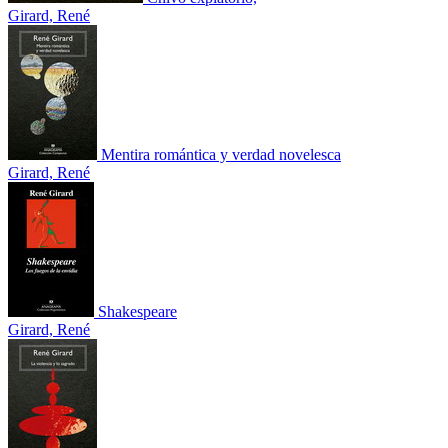
Girard, René
Mentira romántica y verdad novelesca
Girard, René
Shakespeare
Girard, René