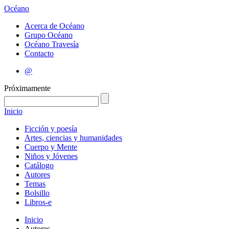
Océano
Acerca de Océano
Grupo Océano
Océano Travesía
Contacto
@
Próximamente
Inicio
Ficción y poesía
Artes, ciencias y humanidades
Cuerpo y Mente
Niños y Jóvenes
Catálogo
Autores
Temas
Bolsillo
Libros-e
Inicio
Autores