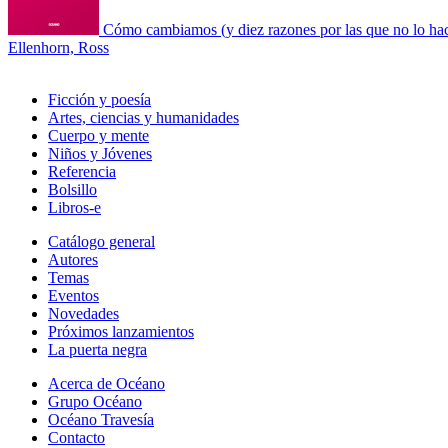
Cómo cambiamos (y diez razones por las que no lo h
Ellenhorn, Ross
Ficción y poesía
Artes, ciencias y humanidades
Cuerpo y mente
Niños y Jóvenes
Referencia
Bolsillo
Libros-e
Catálogo general
Autores
Temas
Eventos
Novedades
Próximos lanzamientos
La puerta negra
Acerca de Océano
Grupo Océano
Océano Travesía
Contacto