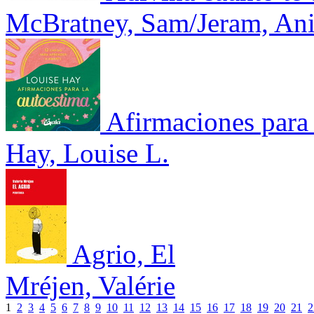
McBratney, Sam/Jeram, Ani
Afirmaciones para 
Hay, Louise L.
Agrio, El
Mréjen, Valérie
1
2
3
4
5
6
7
8
9
10
11
12
13
14
15
16
17
18
19
20
21
2