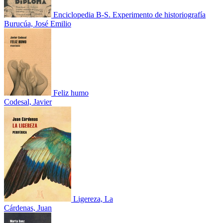
Enciclopedia B-S. Experimento de historiografía
Burucúa, José Emilio
Feliz humo
Codesal, Javier
Ligereza, La
Cárdenas, Juan