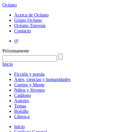
Océano
Acerca de Océano
Grupo Océano
Océano Travesía
Contacto
@
Próximamente
Inicio
Ficción y poesía
Artes, ciencias y humanidades
Cuerpo y Mente
Niños y Jóvenes
Catálogo
Autores
Temas
Bolsillo
Libros-e
Inicio
Catálogo General