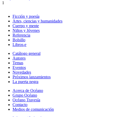
1
Ficción y poesía
Artes, ciencias y humanidades
Cuerpo y mente
Niños y Jóvenes
Referencia
Bolsillo
Libros-e
Catálogo general
Autores
Temas
Eventos
Novedades
Próximos lanzamientos
La puerta negra
Acerca de Océano
Grupo Océano
Océano Travesía
Contacto
Medios de comunicación