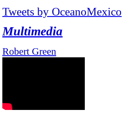
Tweets by OceanoMexico
Multimedia
Robert Green