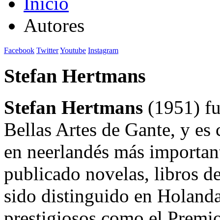
Inicio
Autores
Facebook
Twitter
Youtube
Instagram
Stefan Hertmans
Stefan Hertmans
(1951) fu
Bellas Artes de Gante, y es 
en neerlandés más important
publicado novelas, libros d
sido distinguido en Holanda
prestigiosos como el Premio