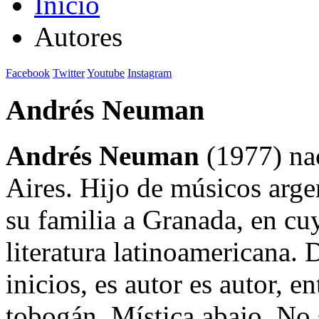
Inicio
Autores
Facebook
Twitter
Youtube
Instagram
Andrés Neuman
Andrés Neuman
(1977) nac
Aires. Hijo de músicos argen
su familia a Granada, en cu
literatura latinoamericana. 
inicios, es autor es autor, e
tobogán, Mística abajo, No 