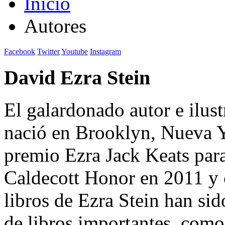
Inicio
Autores
Facebook
Twitter
Youtube
Instagram
David Ezra Stein
El galardonado autor e ilust
nació en Brooklyn, Nueva Y
premio Ezra Jack Keats para
Caldecott Honor en 2011 y
libros de Ezra Stein han si
de libros importantes, como