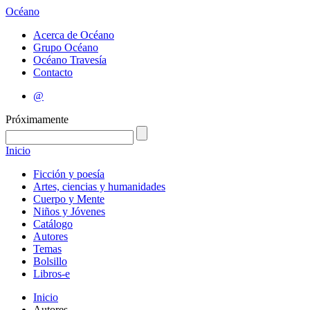
Océano
Acerca de Océano
Grupo Océano
Océano Travesía
Contacto
@
Próximamente
Inicio
Ficción y poesía
Artes, ciencias y humanidades
Cuerpo y Mente
Niños y Jóvenes
Catálogo
Autores
Temas
Bolsillo
Libros-e
Inicio
Autores