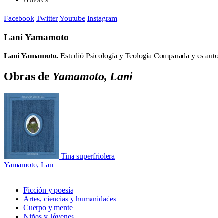
Facebook
Twitter
Youtube
Instagram
Lani Yamamoto
Lani Yamamoto.
Estudió Psicología y Teología Comparada y es autora
Obras de
Yamamoto, Lani
Tina superfriolera
Yamamoto, Lani
Ficción y poesía
Artes, ciencias y humanidades
Cuerpo y mente
Niños y Jóvenes