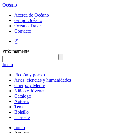
Océano
Acerca de Océano
Grupo Océano
Océano Travesía
Contacto
@
Próximamente
Inicio
Ficción y poesía
Artes, ciencias y humanidades
Cuerpo y Mente
Niños y Jóvenes
Catálogo
Autores
Temas
Bolsillo
Libros-e
Inicio
Autores