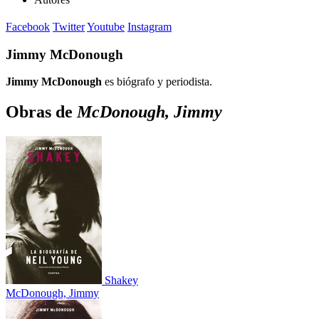
Facebook
Twitter
Youtube
Instagram
Jimmy McDonough
Jimmy McDonough
es biógrafo y periodista.
Obras de
McDonough, Jimmy
Shakey
McDonough, Jimmy