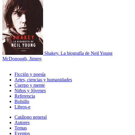
Shakey. La biografía de Neil Young
McDonough, Jimmy
Ficción y poesía
Artes, ciencias y humanidades
Cuerpo y mente
Niños y Jóvenes
Referencia
Bolsillo
Libros-e
Catálogo general
Autores
Temas
Eventos