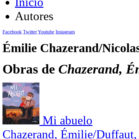
Inicio
Autores
Facebook
Twitter
Youtube
Instagram
Émilie Chazerand/Nicola
Obras de
Chazerand, Ém
Mi abuelo
Chazerand, Émilie/Duffaut,