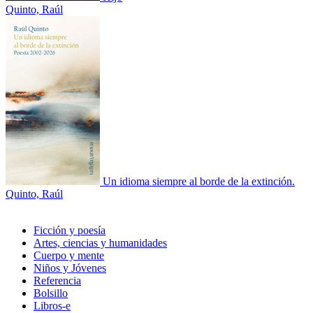
Quinto, Raúl
Un idioma siempre al borde de la extinción.
Quinto, Raúl
Ficción y poesía
Artes, ciencias y humanidades
Cuerpo y mente
Niños y Jóvenes
Referencia
Bolsillo
Libros-e