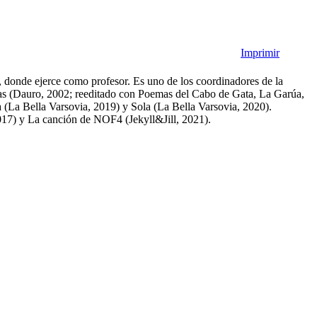
Imprimir
, donde ejerce como profesor. Es uno de los coordinadores de la
tas (Dauro, 2002; reeditado con Poemas del Cabo de Gata, La Garúa,
a (La Bella Varsovia, 2019) y Sola (La Bella Varsovia, 2020).
2017) y La canción de NOF4 (Jekyll&Jill, 2021).