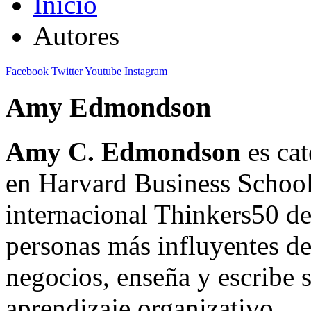
Inicio
Autores
Facebook
Twitter
Youtube
Instagram
Amy Edmondson
Amy C. Edmondson
es cat
en Harvard Business School.
internacional Thinkers50 d
personas más influyentes d
negocios, enseña y escribe 
aprendizaje organizativo.