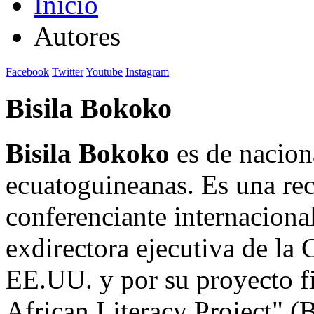
Inicio
Autores
Facebook
Twitter
Youtube
Instagram
Bisila Bokoko
Bisila Bokoko
es de nacion
ecuatoguineanas. Es una rec
conferenciante internaciona
exdirectora ejecutiva de l
EE.UU. y por su proyecto f
African Literacy Project" 