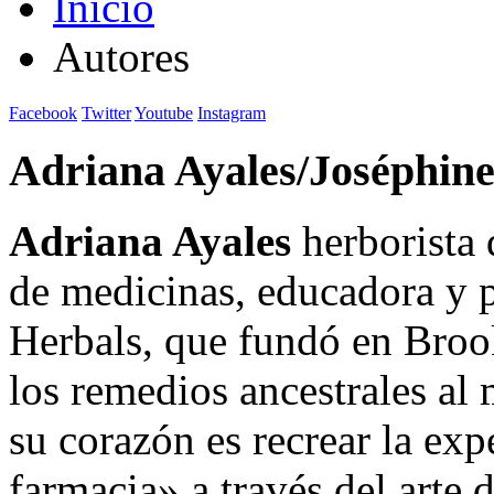
Inicio
Autores
Facebook
Twitter
Youtube
Instagram
Adriana Ayales/Joséphine
Adriana Ayales
herborista d
de medicinas, educadora y 
Herbals, que fundó en Broo
los remedios ancestrales a
su corazón es recrear la expe
farmacia» a través del arte 