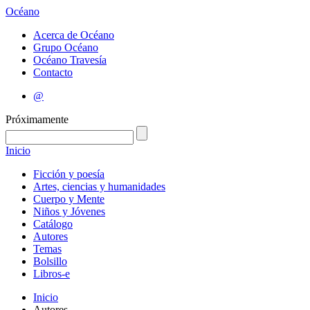
Océano
Acerca de Océano
Grupo Océano
Océano Travesía
Contacto
@
Próximamente
Inicio
Ficción y poesía
Artes, ciencias y humanidades
Cuerpo y Mente
Niños y Jóvenes
Catálogo
Autores
Temas
Bolsillo
Libros-e
Inicio
Autores