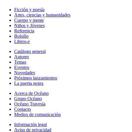
Ficción y poesía
Artes, ciencias y humanidades
Cuerpo y mente
Niños y Jóvenes
Referencia
Bolsillo
Libros-e
Catálogo general
Autores
Temas
Eventos
Novedades
Próximos lanzamientos
La puerta negra
Acerca de Océano
Grupo Océano
Océano Travesía
Contacto
Medios de comunicación
Información legal
Aviso de privacidad