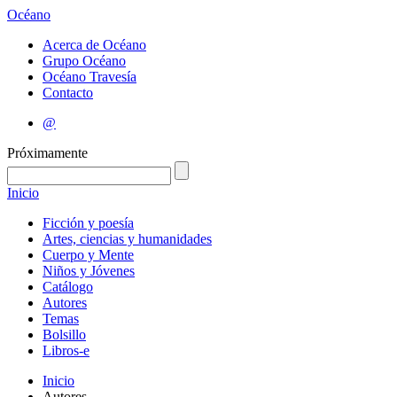
Océano
Acerca de Océano
Grupo Océano
Océano Travesía
Contacto
@
Próximamente
Inicio
Ficción y poesía
Artes, ciencias y humanidades
Cuerpo y Mente
Niños y Jóvenes
Catálogo
Autores
Temas
Bolsillo
Libros-e
Inicio
Autores