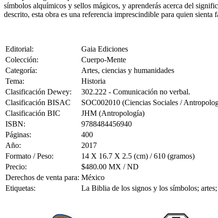
símbolos alquímicos y sellos mágicos, y aprenderás acerca del signifi
descrito, esta obra es una referencia imprescindible para quien sienta fa
Editorial:
Gaia Ediciones
Colección:
Cuerpo-Mente
Categoría:
Artes, ciencias y humanidades
Tema:
Historia
Clasificación Dewey:
302.222 - Comunicación no verbal.
Clasificación BISAC
SOC002010 (Ciencias Sociales / Antropologí
Clasificación BIC
JHM (Antropología)
ISBN:
9788484456940
Páginas:
400
Año:
2017
Formato / Peso:
14 X 16.7 X 2.5 (cm) / 610 (gramos)
Precio:
$480.00 MX / ND
Derechos de venta para:
México
Etiquetas:
La Biblia de los signos y los símbolos; arte