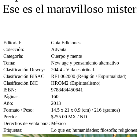
Ese es el maravilloso misteri
Editorial:
Gaia Ediciones
Colección:
Advaita
Categoría:
Cuerpo y mente
Tema:
New age y pensamiento alternativo
Clasificación Dewey:
204.4 - Vida espiritual.
Clasificación BISAC
REL062000 (Religión / Espiritualidad)
Clasificación BIC
HRQM2 (Espiritualismo)
ISBN:
9788484450641
Páginas:
160
Año:
2013
Formato / Peso:
14.5 x 21 x 0.9 (cm) / 216 (gramos)
Precio:
$255.00 MX / ND
Derechos de venta para:
México
Etiquetas:
Lo que es; humanidades; filosofía; religiones