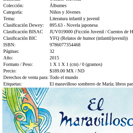
Colección:
Álbumes
Categoría:
Niños y Jóvenes
Tema:
Literatura infantil y juvenil
Clasificación Dewey:
895.63 - Novela japonesa
Clasificación BISAC
JUV019000 (Ficción Juvenil / Cuentos de 
Clasificación BIC
YFQ (Relatos de humor (infantil/juvenil))
ISBN:
9786077354468
Páginas:
32
Año:
2015
Formato / Peso:
1 X 1 X 1 (cm) / 0 (gramos)
Precio:
$189.00 MX / ND
Derechos de venta para:
Todo el mundo
Etiquetas:
El maravilloso sombrero de María; libros par