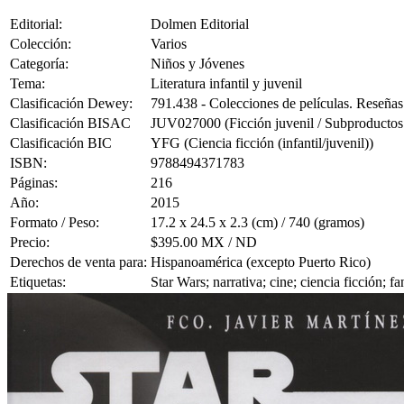
Editorial:
Dolmen Editorial
Colección:
Varios
Categoría:
Niños y Jóvenes
Tema:
Literatura infantil y juvenil
Clasificación Dewey:
791.438 - Colecciones de películas. Reseñas
Clasificación BISAC
JUV027000 (Ficción juvenil / Subproductos 
Clasificación BIC
YFG (Ciencia ficción (infantil/juvenil))
ISBN:
9788494371783
Páginas:
216
Año:
2015
Formato / Peso:
17.2 x 24.5 x 2.3 (cm) / 740 (gramos)
Precio:
$395.00 MX / ND
Derechos de venta para:
Hispanoamérica (excepto Puerto Rico)
Etiquetas:
Star Wars; narrativa; cine; ciencia ficción; 