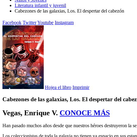
Literatura infantil y juvenil
Cabezones de las galaxias, Los. El despertar del cabezón
Facebook
Twitter
Youtube
Instagram
Hojea el libro
Imprimir
Cabezones de las galaxias, Los. El despertar del cabe
Vegas, Enrique V.
CONOCE MÁS
Han pasado muchos años desde que nuestros héroes destruyeron la segu
Los coleccionistas de toda la galaxia no tienen ya espacio en sus esta