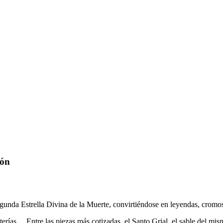
zón
nda Estrella Divina de la Muerte, convirtiéndose en leyendas, cromos, 
nterías… Entre las piezas más cotizadas, el Santo Grial, el sable del m