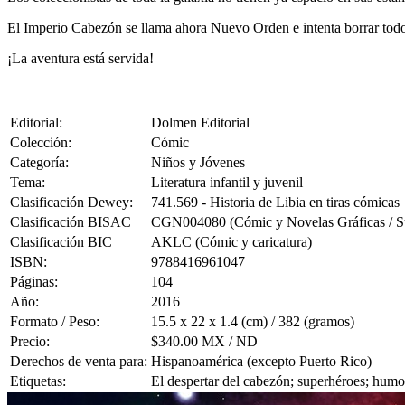
El Imperio Cabezón se llama ahora Nuevo Orden e intenta borrar todo r
¡La aventura está servida!
Editorial:
Dolmen Editorial
Colección:
Cómic
Categoría:
Niños y Jóvenes
Tema:
Literatura infantil y juvenil
Clasificación Dewey:
741.569 - Historia de Libia en tiras cómicas
Clasificación BISAC
CGN004080 (Cómic y Novelas Gráficas / S
Clasificación BIC
AKLC (Cómic y caricatura)
ISBN:
9788416961047
Páginas:
104
Año:
2016
Formato / Peso:
15.5 x 22 x 1.4 (cm) / 382 (gramos)
Precio:
$340.00 MX / ND
Derechos de venta para:
Hispanoamérica (excepto Puerto Rico)
Etiquetas:
El despertar del cabezón; superhéroes; humo