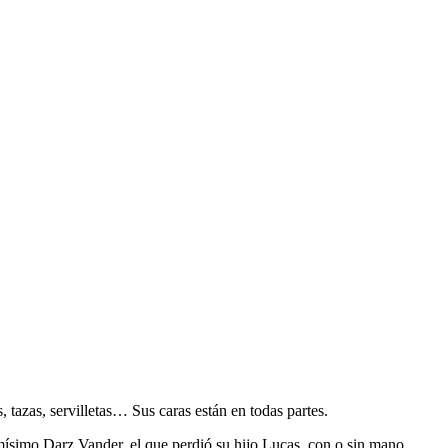
tazas, servilletas… Sus caras están en todas partes.
ismísimo Darz Vander, el que perdió su hijo Lucas, con o sin mano.