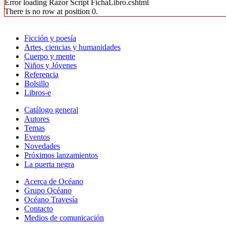
Error loading Razor Script FichaLibro.cshtml
There is no row at position 0.
Ficción y poesía
Artes, ciencias y humanidades
Cuerpo y mente
Niños y Jóvenes
Referencia
Bolsillo
Libros-e
Catálogo general
Autores
Temas
Eventos
Novedades
Próximos lanzamientos
La puerta negra
Acerca de Océano
Grupo Océano
Océano Travesía
Contacto
Medios de comunicación