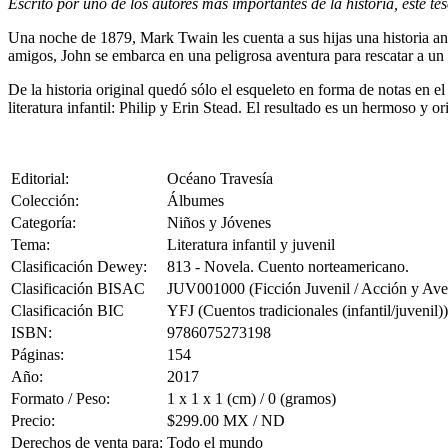
Escrito por uno de los autores más importantes de la historia, este t
Una noche de 1879, Mark Twain les cuenta a sus hijas una historia an
amigos, John se embarca en una peligrosa aventura para rescatar a un
De la historia original quedó sólo el esqueleto en forma de notas en e
literatura infantil: Philip y Erin Stead. El resultado es un hermoso y or
Editorial:
Océano Travesía
Colección:
Álbumes
Categoría:
Niños y Jóvenes
Tema:
Literatura infantil y juvenil
Clasificación Dewey:
813 - Novela. Cuento norteamericano.
Clasificación BISAC
JUV001000 (Ficción Juvenil / Acción y Ave
Clasificación BIC
YFJ (Cuentos tradicionales (infantil/juvenil))
ISBN:
9786075273198
Páginas:
154
Año:
2017
Formato / Peso:
1 x 1 x 1 (cm) / 0 (gramos)
Precio:
$299.00 MX / ND
Derechos de venta para:
Todo el mundo