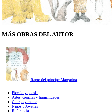
MÁS OBRAS DEL AUTOR
Rapto del príncipe Margarina,
Ficción y poesía
Artes, ciencias y humanidades
Cuerpo y mente
Niños y Jóvenes
Referencia