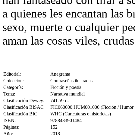
a quienes les encantan las 
sexo, muerte o cualquier pe
aman las cosas viles, cruda
Editorial:
Anagrama
Colección:
Contraseñas ilustradas
Categoría:
Ficción y poesía
Tema:
Narrativa mundial
Clasificación Dewey:
741.595 -
Clasificación BISAC
FIC060000;HUM001000 (Ficción / Humor Ne
Clasificación BIC
WHC (Caricaturas e historietas)
ISBN:
9788433901484
Páginas:
152
Año:
2018