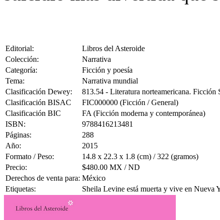
Editorial:
Libros del Asteroide
Colección:
Narrativa
Categoría:
Ficción y poesía
Tema:
Narrativa mundial
Clasificación Dewey:
813.54 - Literatura norteamericana. Ficció
Clasificación BISAC
FIC000000 (Ficción / General)
Clasificación BIC
FA (Ficción moderna y contemporánea)
ISBN:
9788416213481
Páginas:
288
Año:
2015
Formato / Peso:
14.8 x 22.3 x 1.8 (cm) / 322 (gramos)
Precio:
$480.00 MX / ND
Derechos de venta para:
México
Etiquetas:
Sheila Levine está muerta y vive en Nueva Yo