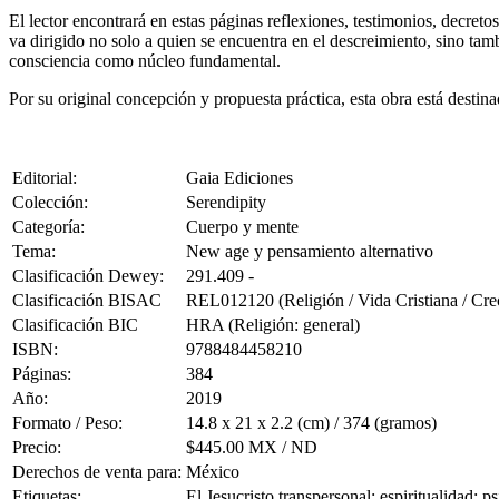
El lector encontrará en estas páginas reflexiones, testimonios, decreto
va dirigido no solo a quien se encuentra en el descreimiento, sino tambi
consciencia como núcleo fundamental.
Por su original concepción y propuesta práctica, esta obra está destina
Editorial:
Gaia Ediciones
Colección:
Serendipity
Categoría:
Cuerpo y mente
Tema:
New age y pensamiento alternativo
Clasificación Dewey:
291.409 -
Clasificación BISAC
REL012120 (Religión / Vida Cristiana / Crec
Clasificación BIC
HRA (Religión: general)
ISBN:
9788484458210
Páginas:
384
Año:
2019
Formato / Peso:
14.8 x 21 x 2.2 (cm) / 374 (gramos)
Precio:
$445.00 MX / ND
Derechos de venta para:
México
Etiquetas:
El Jesucristo transpersonal; espiritualidad; 