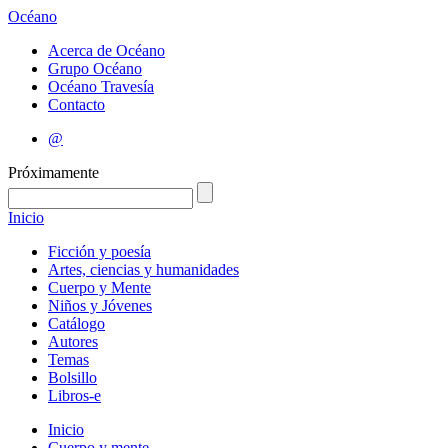
Océano
Acerca de Océano
Grupo Océano
Océano Travesía
Contacto
@
Próximamente
Inicio
Ficción y poesía
Artes, ciencias y humanidades
Cuerpo y Mente
Niños y Jóvenes
Catálogo
Autores
Temas
Bolsillo
Libros-e
Inicio
Cuerpo y mente