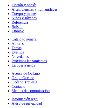
Ficción y poesía
Artes, ciencias y humanidades
Cuerpo y mente
Niños y Jóvenes
Referencia
Bolsillo
Libros-e
Catálogo general
Autores
Temas
Eventos
Novedades
Próximos lanzamientos
La puerta negra
Acerca de Océano
Grupo Océano
Océano Travesía
Contacto
Medios de comunicación
Información legal
Aviso de privacidad