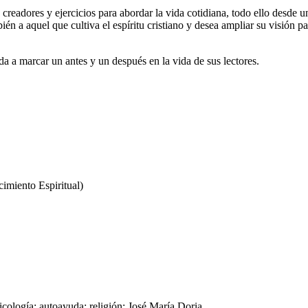
s creadores y ejercicios para abordar la vida cotidiana, todo ello desde 
én a aquel que cultiva el espíritu cristiano y desea ampliar su visión pa
da a marcar un antes y un después en la vida de sus lectores.
imiento Espiritual)
psicología; autoayuda; religión; José María Doria