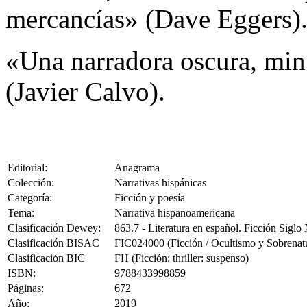
mercancías» (Dave Eggers)
«Una narradora oscura, minu
(Javier Calvo).
Editorial:
Anagrama
Colección:
Narrativas hispánicas
Categoría:
Ficción y poesía
Tema:
Narrativa hispanoamericana
Clasificación Dewey:
863.7 - Literatura en español. Ficción Siglo
Clasificación BISAC
FIC024000 (Ficción / Ocultismo y Sobrenatu
Clasificación BIC
FH (Ficción: thriller: suspenso)
ISBN:
9788433998859
Páginas:
672
Año:
2019