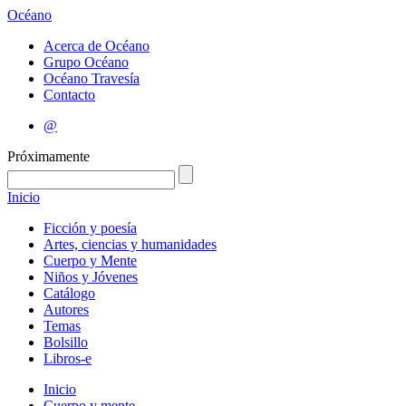
Océano
Acerca de Océano
Grupo Océano
Océano Travesía
Contacto
@
Próximamente
Inicio
Ficción y poesía
Artes, ciencias y humanidades
Cuerpo y Mente
Niños y Jóvenes
Catálogo
Autores
Temas
Bolsillo
Libros-e
Inicio
Cuerpo y mente