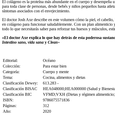
El colágeno es la proteína más abundante en el cuerpo y desempeña u
para toda clase de personas, desde bebés y niños pequeños hasta atlet
síntomas asociados con el envejecimiento.
El doctor Josh Axe describe en este volumen cómo la piel, el cabello, 
en colágeno para funcionar saludablemente. Con un plan alimenticio y
todo lo que necesitarás saber para reforzar tus huesos y músculos, est
«El doctor Axe explica lo que hay detrás de esta poderosa sustan
Intestino sano, vida sana
y
Clean
»
Editorial:
Océano
Colección:
Para estar bien
Categoría:
Cuerpo y mente
Tema:
Cocina, alimentos y dietas
Clasificación Dewey:
613.283 -
Clasificación BISAC
HEA048000;HEA000000 (Salud y Bienestar / 
Clasificación BIC
VFMD;VXH (Dietas y régimen alimenticio; T
ISBN:
9786075571836
Páginas:
312
Año:
2020