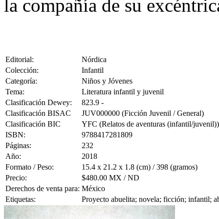
la compañía de su excéntric
Editorial:
Nórdica
Colección:
Infantil
Categoría:
Niños y Jóvenes
Tema:
Literatura infantil y juvenil
Clasificación Dewey:
823.9 -
Clasificación BISAC
JUV000000 (Ficción Juvenil / General)
Clasificación BIC
YFC (Relatos de aventuras (infantil/juvenil))
ISBN:
9788417281809
Páginas:
232
Año:
2018
Formato / Peso:
15.4 x 21.2 x 1.8 (cm) / 398 (gramos)
Precio:
$480.00 MX / ND
Derechos de venta para:
México
Etiquetas:
Proyecto abuelita; novela; ficción; infantil;