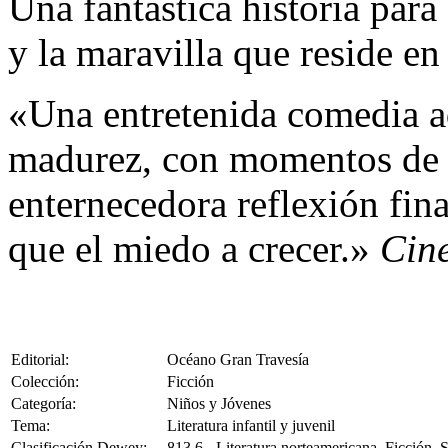
Una fantástica historia para
y la maravilla que reside en
«Una entretenida comedia ad
madurez, con momentos de a
enternecedora reflexión fin
que el miedo a crecer.»
Cin
Editorial:
Océano Gran Travesía
Colección:
Ficción
Categoría:
Niños y Jóvenes
Tema:
Literatura infantil y juvenil
Clasificación Dewey:
813.6 - Literatura norteamericana. Ficción.