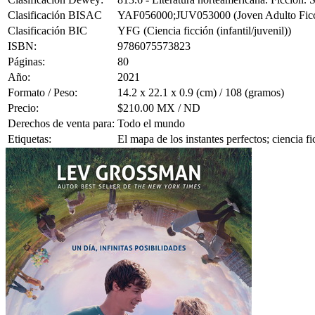
Clasificación BISAC
YAF056000;JUV053000 (Joven Adulto Ficción
Clasificación BIC
YFG (Ciencia ficción (infantil/juvenil))
ISBN:
9786075573823
Páginas:
80
Año:
2021
Formato / Peso:
14.2 x 22.1 x 0.9 (cm) / 108 (gramos)
Precio:
$210.00 MX / ND
Derechos de venta para:
Todo el mundo
Etiquetas:
El mapa de los instantes perfectos; ciencia f