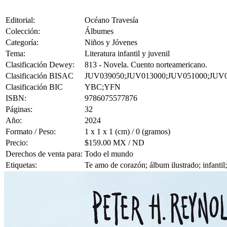
Editorial:
Océano Travesía
Colección:
Álbumes
Categoría:
Niños y Jóvenes
Tema:
Literatura infantil y juvenil
Clasificación Dewey:
813 - Novela. Cuento norteamericano.
Clasificación BISAC
JUV039050;JUV013000;JUV051000;JUV
Clasificación BIC
YBC;YFN
ISBN:
9786075577876
Páginas:
32
Año:
2024
Formato / Peso:
1 x 1 x 1 (cm) / 0 (gramos)
Precio:
$159.00 MX / ND
Derechos de venta para:
Todo el mundo
Etiquetas:
Te amo de corazón; álbum ilustrado; infanti