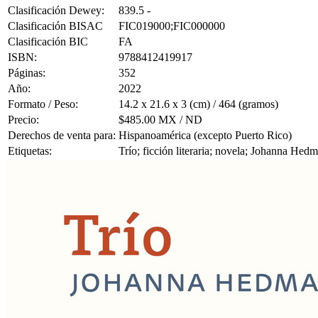
Clasificación Dewey:
839.5 -
Clasificación BISAC
FIC019000;FIC000000
Clasificación BIC
FA
ISBN:
9788412419917
Páginas:
352
Año:
2022
Formato / Peso:
14.2 x 21.6 x 3 (cm) / 464 (gramos)
Precio:
$485.00 MX / ND
Derechos de venta para:
Hispanoamérica (excepto Puerto Rico)
Etiquetas:
Trío; ficción literaria; novela; Johanna Hed