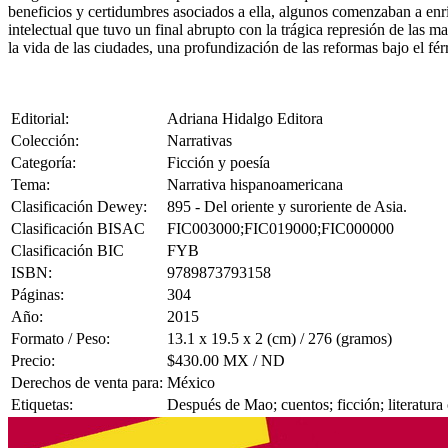
beneficios y certidumbres asociados a ella, algunos comenzaban a enriq
intelectual que tuvo un final abrupto con la trágica represión de las 
la vida de las ciudades, una profundización de las reformas bajo el fé
Editorial:
Adriana Hidalgo Editora
Colección:
Narrativas
Categoría:
Ficción y poesía
Tema:
Narrativa hispanoamericana
Clasificación Dewey:
895 - Del oriente y suroriente de Asia.
Clasificación BISAC
FIC003000;FIC019000;FIC000000
Clasificación BIC
FYB
ISBN:
9789873793158
Páginas:
304
Año:
2015
Formato / Peso:
13.1 x 19.5 x 2 (cm) / 276 (gramos)
Precio:
$430.00 MX / ND
Derechos de venta para:
México
Etiquetas:
Después de Mao; cuentos; ficción; literatura