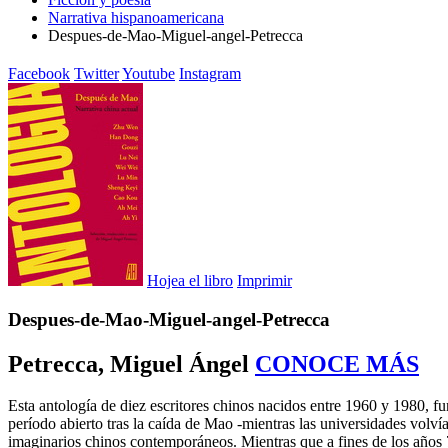
Narrativa hispanoamericana
Despues-de-Mao-Miguel-angel-Petrecca
Facebook
Twitter
Youtube
Instagram
Hojea el libro
Imprimir
Despues-de-Mao-Miguel-angel-Petrecca
Petrecca, Miguel Ángel
CONOCE MÁS
Esta antología de diez escritores chinos nacidos entre 1960 y 1980, f
período abierto tras la caída de Mao -mientras las universidades volví
imaginarios chinos contemporáneos. Mientras que a fines de los años 