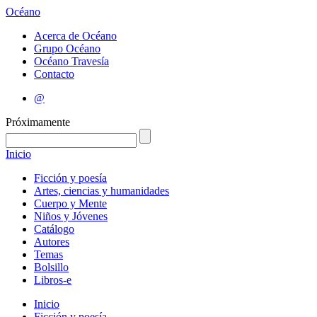
Océano
Acerca de Océano
Grupo Océano
Océano Travesía
Contacto
@
Próximamente
Inicio
Ficción y poesía
Artes, ciencias y humanidades
Cuerpo y Mente
Niños y Jóvenes
Catálogo
Autores
Temas
Bolsillo
Libros-e
Inicio
Ficción y poesía