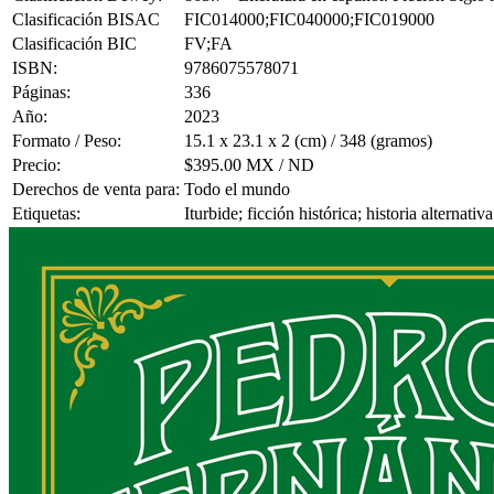
Clasificación BISAC
FIC014000;FIC040000;FIC019000
Clasificación BIC
FV;FA
ISBN:
9786075578071
Páginas:
336
Año:
2023
Formato / Peso:
15.1 x 23.1 x 2 (cm) / 348 (gramos)
Precio:
$395.00 MX / ND
Derechos de venta para:
Todo el mundo
Etiquetas:
Iturbide; ficción histórica; historia alternat