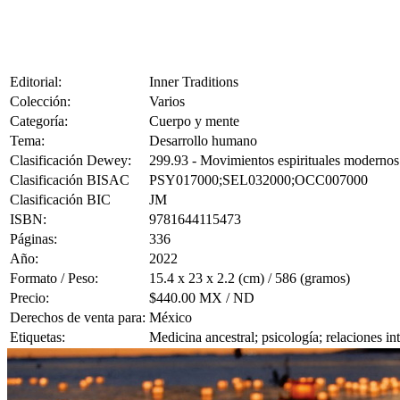
Editorial:
Inner Traditions
Colección:
Varios
Categoría:
Cuerpo y mente
Tema:
Desarrollo humano
Clasificación Dewey:
299.93 - Movimientos espirituales modernos
Clasificación BISAC
PSY017000;SEL032000;OCC007000
Clasificación BIC
JM
ISBN:
9781644115473
Páginas:
336
Año:
2022
Formato / Peso:
15.4 x 23 x 2.2 (cm) / 586 (gramos)
Precio:
$440.00 MX / ND
Derechos de venta para:
México
Etiquetas:
Medicina ancestral; psicología; relaciones i