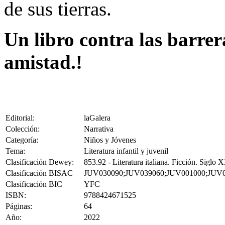
de sus tierras.
Un libro contra las barrer
amistad.!
Editorial:
laGalera
Colección:
Narrativa
Categoría:
Niños y Jóvenes
Tema:
Literatura infantil y juvenil
Clasificación Dewey:
853.92 - Literatura italiana. Ficción. Siglo 
Clasificación BISAC
JUV030090;JUV039060;JUV001000;JUV
Clasificación BIC
YFC
ISBN:
9788424671525
Páginas:
64
Año:
2022