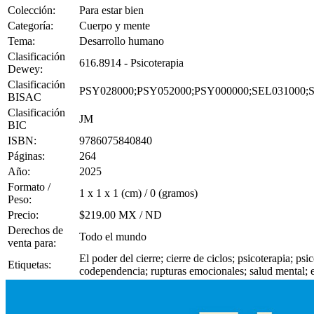
Colección:
Para estar bien
Categoría:
Cuerpo y mente
Tema:
Desarrollo humano
Clasificación
616.8914 - Psicoterapia
Dewey:
Clasificación
PSY028000;PSY052000;PSY000000;SEL031000;
BISAC
Clasificación
JM
BIC
ISBN:
9786075840840
Páginas:
264
Año:
2025
Formato /
1 x 1 x 1 (cm) / 0 (gramos)
Peso:
Precio:
$219.00 MX / ND
Derechos de
Todo el mundo
venta para:
El poder del cierre; cierre de ciclos; psicoterapia; ps
Etiquetas:
codependencia; rupturas emocionales; salud mental;